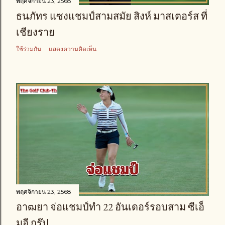
พฤศจิกายน 23, 2568
ธนภัทร แซงแชมป์สามสมัย สิงห์ มาสเตอร์ส ที่
เชียงราย
ใช้ร่วมกัน
แสดงความคิดเห็น
พฤศจิกายน 23, 2568
อาฒยา จ่อแชมป์ทำ 22 อันเดอร์รอบสาม ซีเอ็
มอี กรุ๊ป