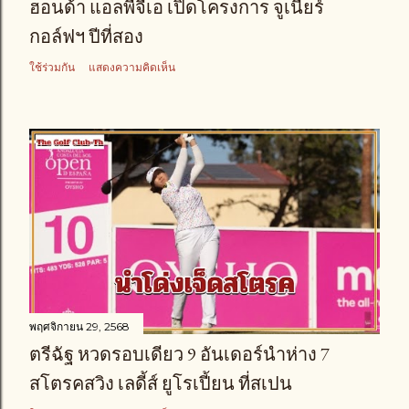
ฮอนด้า แอลพีจีเอ เปิดโครงการ จูเนียร์
กอล์ฟฯ ปีที่สอง
ใช้ร่วมกัน
แสดงความคิดเห็น
พฤศจิกายน 29, 2568
ตรีฉัฐ หวดรอบเดียว 9 อันเดอร์นำห่าง 7
สโตรคสวิง เลดี้ส์ ยูโรเปี้ยน ที่สเปน