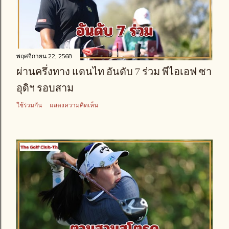
พฤศจิกายน 22, 2568
ผ่านครึ่งทาง แดนไท อันดับ 7 ร่วม พีไอเอฟ ซา
อุดิฯ รอบสาม
ใช้ร่วมกัน
แสดงความคิดเห็น