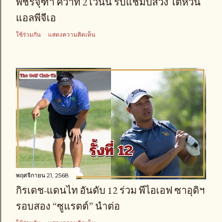
พัชรจุฑา คว้าที่ 2 เวนนี่ รับแชมป์สวิง ไต้หวัน
แอลพีจีเอ
ใช้ร่วมกัน
แสดงความคิดเห็น
พฤศจิกายน 21, 2568
กิรเดช-แดนไท อันดับ 12 ร่วม พีไอเอฟ ซาอุดิฯ
รอบสอง “ซูแรตต์” นำต่อ