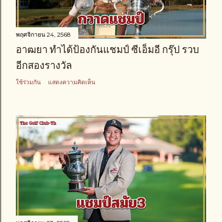
พฤศจิกายน 24, 2568
อาฒยา ทำได้ป้องกันแชมป์ ซีเอ็มอี กรุ๊ป รวบ
อีกสองรางวัล
ใช้ร่วมกัน
แสดงความคิดเห็น