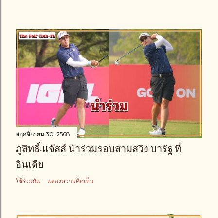
พฤศจิกายน 30, 2568
ภูสิทธิ์-แจ๊สส์ นำร่วมรอบสามสวิง บารัฐ ที่
อินเดีย
ใช้ร่วมกัน
แสดงความคิดเห็น