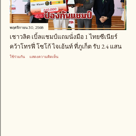
า
ม
พฤศจิกายน 30, 2568
เชาวลิต เบิ้ลแชมป์แถมนั่งมือ 1 ไทยซีเนียร์
คว้าโทรฟึ่ โซโก้ ไจเอ้นท์ ที่ภูเก็ต รับ 2.4 แสน
ใช้ร่วมกัน
แสดงความคิดเห็น