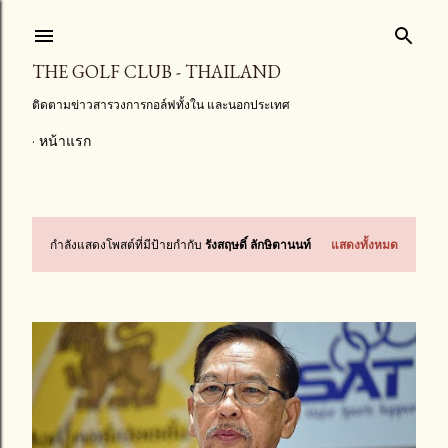
ข้ามไปที่เนื้อหาหลัก
THE GOLF CLUB - THAILAND
ติดตามข่าวสารวงการกอล์ฟทั้งใน และนอกประเทศ
หน้าแรก
กำลังแสดงโพสต์ที่มีป้ายกำกับ
รังสฤษดิ์ ลักษิตานนท์
แสดงทั้งหมด
บ
ท
ค
ว