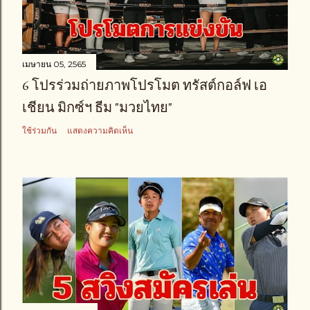
เมษายน 05, 2565
6 โปรร่วมถ่ายภาพโปรโมต ทรัสต์กอล์ฟ เอ
เชียน มิกซ์ฯ ธีม "มวยไทย"
ใช้ร่วมกัน
แสดงความคิดเห็น