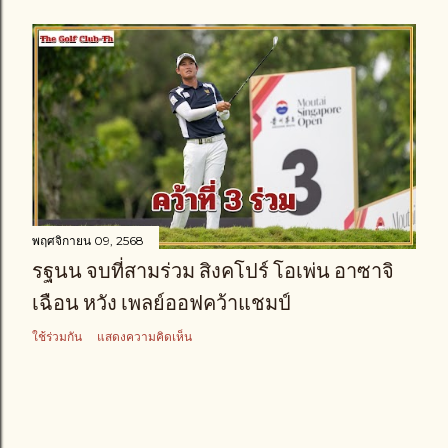
พฤศจิกายน 09, 2568
รฐนน จบที่สามร่วม สิงคโปร์ โอเพ่น อาซาจิ
เฉือน หวัง เพลย์ออฟคว้าแชมป์
ใช้ร่วมกัน
แสดงความคิดเห็น