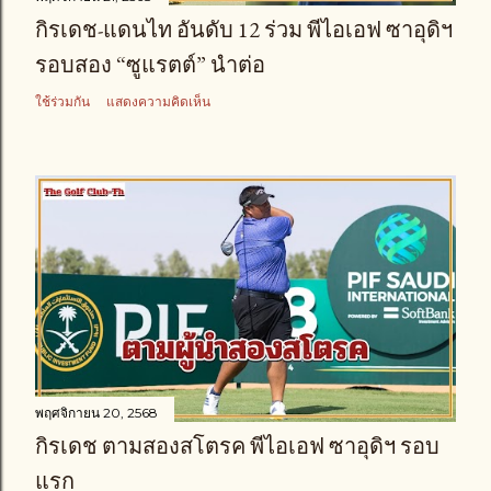
กิรเดช-แดนไท อันดับ 12 ร่วม พีไอเอฟ ซาอุดิฯ
รอบสอง “ซูแรตต์” นำต่อ
ใช้ร่วมกัน
แสดงความคิดเห็น
พฤศจิกายน 20, 2568
กิรเดช ตามสองสโตรค พีไอเอฟ ซาอุดิฯ รอบ
แรก