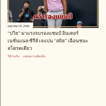
า
ม
เมษายน 05, 2569
“ปวิธ” มาแรงจบรองแชมป์ อินเตอร์
เนชั่นแนล ซีรีส์ เจแปน “สมิธ” เฉือนชนะ
สโตรคเดียว
ใช้ร่วมกัน
แสดงความคิดเห็น