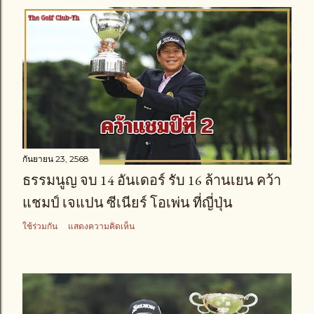
กันยายน 23, 2568
ธรรมนูญ จบ 14 อันเดอร์ รับ 16 ล้านเยน คว้า
แชมป์ เจแปน ซีเนียร์ โอเพ่น ที่ญี่ปุ่น
ใช้ร่วมกัน
แสดงความคิดเห็น