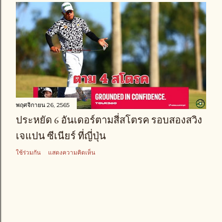
พฤศจิกายน 26, 2565
ประหยัด 6 อันเดอร์ตามสี่สโตรค รอบสองสวิง
เจแปน ซีเนียร์ ที่ญี่ปุ่น
ใช้ร่วมกัน
แสดงความคิดเห็น