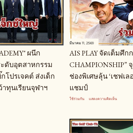
มีนาคม 11, 2569
CADEMY" ผนึก
AIS PLAY จัดเต็มศึ
ระดับอุตสาหกรรม
CHAMPIONSHIP” จุใจ
๊กโปรเจคต์ ส่งเด็ก
ช่องพิเศษลุ้น ‘เชฟเลอ
้าทุนเรียนจุฬาฯ
แชมป์
ใช้ร่วมกัน
แสดงความคิดเห็น