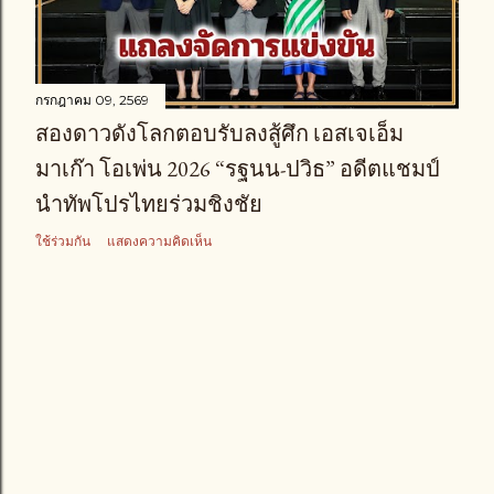
า
ม
กรกฎาคม 09, 2569
สองดาวดังโลกตอบรับลงสู้ศึก เอสเจเอ็ม
มาเก๊า โอเพ่น 2026 “รฐนน-ปวิธ” อดีตแชมป์
นำทัพโปรไทยร่วมชิงชัย
ใช้ร่วมกัน
แสดงความคิดเห็น