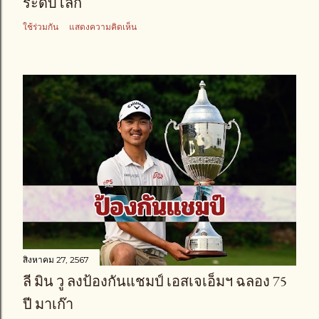
ระดับโลก
ใช้ร่วมกัน
แสดงความคิดเห็น
สิงหาคม 27, 2567
ลี มิน วู ลงป้องกันแชมป์ เอสเจเอ็มฯ ฉลอง 75
ปี มาเก๊า