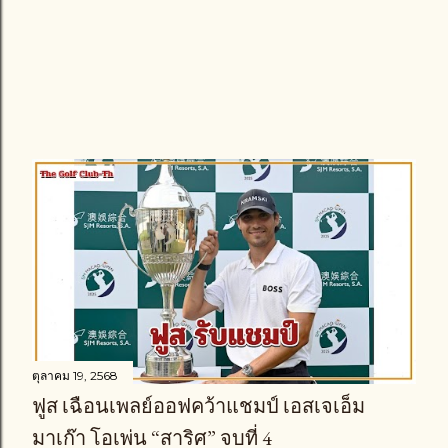
ตุลาคม 19, 2568
ฟูส เฉือนเพลย์ออฟคว้าแชมป์ เอสเจเอ็ม
มาเก๊า โอเพ่น “สาริศ” จบที่ 4