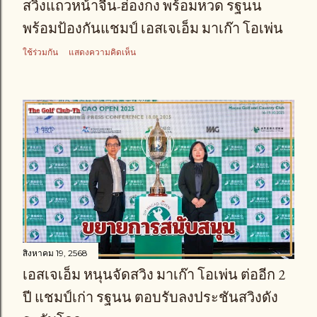
สวิงแถวหน้าจีน-ฮ่องกง พร้อมหวด รฐนน
พร้อมป้องกันแชมป์ เอสเจเอ็ม มาเก๊า โอเพ่น
ใช้ร่วมกัน
แสดงความคิดเห็น
สิงหาคม 19, 2568
เอสเจเอ็ม หนุนจัดสวิง มาเก๊า โอเพ่น ต่ออีก 2
ปี แชมป์เก่า รฐนน ตอบรับลงประชันสวิงดัง