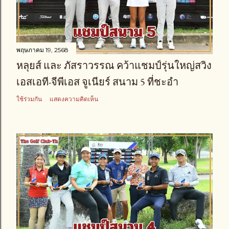
พฤษภาคม 19, 2568
หลุยส์ และ ภัสราวรรณ คว้าแชมป​์รุ่นใหญ่สวิง
เอสเอที-จีพีเอส จูเนียร์ สนาม 5 ที่ชะอำ
ใช้ร่วมกัน
แสดงความคิดเห็น