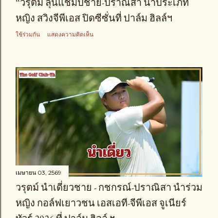
“วรุตม์ ลุ้นแชมป์ชาย-ปราณิสา นำประเภท
หญิง สวิงจีพีเอส ปิดซีซั่นที่ ปาล์ม ฮิลล์ฯ
ใช้ร่วมกัน
แสดงความคิดเห็น
เมษายน 03, 2569
วรุตม์ นำเดี่ยวชาย - กชกรณ์-ปราณิสา นำร่วม
หญิง กอล์ฟเยาวชน เอสเอที-จีพีเอส จูเนียร์