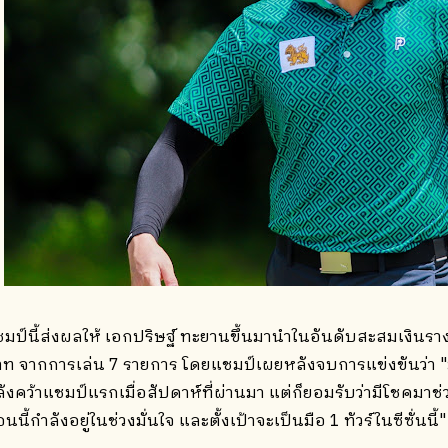
มป์นี้ส่งผลให้ เอกปริษฐ์ ทะยานขึ้นมานำในอันดับสะสมเงินรา
ท จากการเล่น 7 รายการ โดยแชมป์เผยหลังจบการแข่งขันว่า "มี
ังคว้าแชมป์แรกเมื่อสัปดาห์ที่ผ่านมา แต่ก็ยอมรับว่ามีโชคมาช่
นนี้กำลังอยู่ในช่วงมั่นใจ และตั้งเป้าจะเป็นมือ 1 ทัวร์ในซีซั่นนี้"