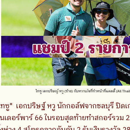
ไทซู เอกปริษญ์ หวู (ซ้าย) กับหวานใจที่ทำหน้าที่แคดดี้ (All Thai
ไทซู" เอกปริษฐ์ หวู นักกอล์ฟจากชลบุรี ปิด
ันเดอร์พาร์ 66 ในรอบสุดท้ายทำสกอร์รวม 2
ิ้งห่าง 4 สโตรคจากอันดับ 2 รับเงินรางวัล 2