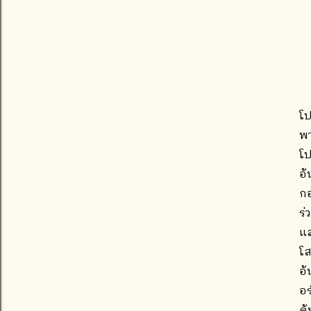
โป
พา
โป
อั
กอ
ร่
แล
โส
อั
อร
คั