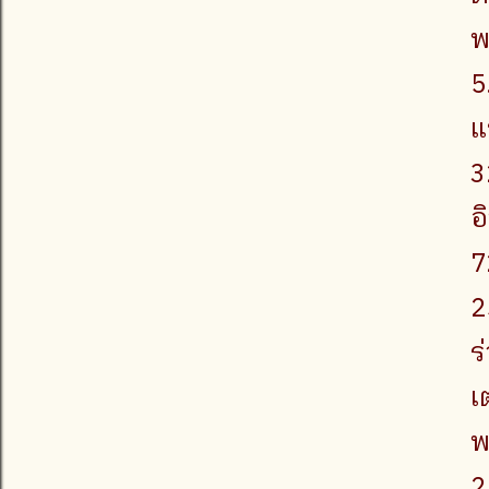
พ
5
แ
3
อ
7
2
ร
เ
พ
2