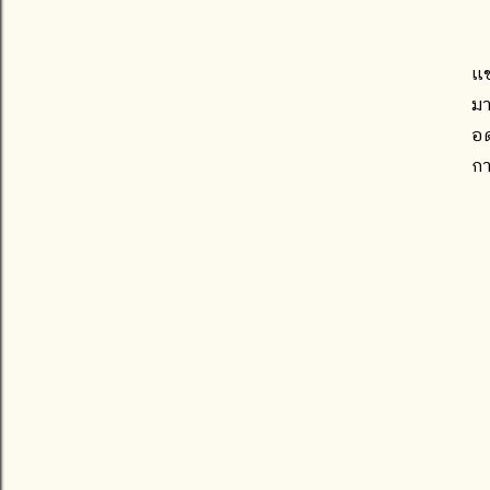
แช
มา
อด
กา