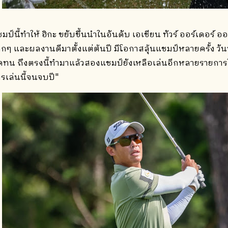
มป์นี้ทำให้ ฮิกะ ขยับขึ้นนำในอันดับ เอเชียน ทัวร์ ออร์เดอร์ ออฟ 
กๆ และผลงานดีมาตั้งแต่ต้นปี มีโอกาสลุ้นแชมป์หลายครั้ง วันน
ทน ถึงตรงนี้ทำมาแล้วสองแชมป์ยังเหลือเล่นอีกหลายรายการในป
รเล่นนี้จนจบปี"