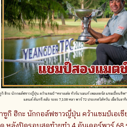
ูกิ ฮิกะ นักกอล์ฟชาวญี่ปุ่น คว้าแชมป์ "หยางเต๋อ ทัวร์นาเมนท์ เพลเยอร์ส แชมเปี้ยนชิ
แอนด์ คันทรี คลับ ระยะ 7,108 หลา พาร์ 72 ประเทศไต้หวัน เมื่อวันอาทิ
าซูกิ ฮิกะ นักกอล์ฟชาวญี่ปุ่น คว้าแชมป์เอเ
ิด หลังปิดรอบสุดท้ายทำ 4 อันเดอร์พาร์ 68 ร