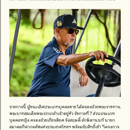
รายการนี้ ผู้ชนะเลิศประเภทบุคคลชาย ได้ครองถ้วยพระราชทาน
พระบาทสมเด็จพระปกเกล้าเจ้าอยู่หัว รัชกาลที่ 7 ส่วนประเภท
บุคคลหญิง ครองถ้วยเกียรติยศ รังสฤษดิ์ ลักษิตานนท์ นายก
สมาคมกีฬากอล์ฟแห่งประเทศไทยฯ พร้อมรับสิทธิ์เข้า "โครงการ