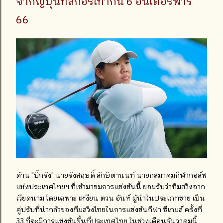
จากญี่ปุ่นที่สกอร์เท่ากัน 6 อันเดอร์พาร์
66
ด้าน "บิ๊กรัง" นายรังสฤษดิ์ ลักษิตานนท์ นายกสมาคมกีฬากอล์ฟ
แห่งประเทศไทยฯ ที่เข้ามาชมการแข่งขันนี้ ยอมรับว่าทีมสวิงจาก
เวียดนาม โดยเฉพาะ เหงียน ตวน อันห์ ผู้นำในประเภทชาย เป็น
คู่ปรับที่น่ากลัวของทีมสวิงไทยในการแข่งขันกีฬา ซีเกมส์ ครั้งที่
33 ที่จะมีการแข่งขันขึ้นที่ประเทศไทย ในช่วงเดือนธันวาคมนี้