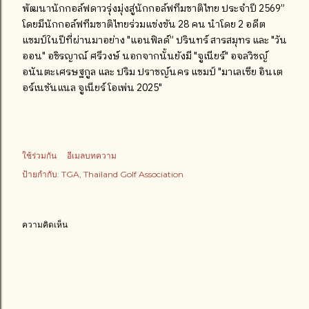
พัฒนานักกอล์ฟดาวรุ่งมุ่งสู่นักกอล์ฟทีมชาติไทย ประจำปี 2569”
โดยมีนักกอล์ฟทีมชาติไทยร่วมแข่งขัน 28 คน นำโดย 2 อดีต
แชมป์ในปีที่ผ่านมาอย่าง "แอนฟิลด์” ปรินทร์ สารสมุทร และ "วัน
ออน" อชิรญาณ์ ศรีวงษ์ นอกจากนั้นยังมี "จูเนียร์" อจลวิชญ์
อนันตะเศรษฐกูล และ ปริม ปราชญ์นคร แชมป์ "มาเลเซีย อินเต
อร์เนชันแนล จูเนียร์ โอเพ่น 2025"
ใช้ร่วมกัน
อีเมลบทความ
ป้ายกำกับ:
TGA
Thailand Golf Association
ความคิดเห็น