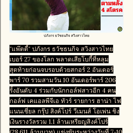
ปภังกร ธวัชธนกิจ สวิงสาวไทย
"แพ๊ตตี้" ปภังกร ธวัชธนกิจ สวิงสาวไทย
เบอร์ 27 ของโลก พลาดเสียโบกี้ที่หลุม
สุดท้ายก่อนจบรอบด้วยสกอร์ 2 อันเดอร์
พาร์ 70 รวมสามวัน 10 อันเดอร์พาร์ 206
รั้งอันดับ 4 ร่วมกับนักกอล์ฟสาวอีก 4 คน
กอล์ฟ เคแอลพีจีเอ ทัวร์ รายการ ฮาน่า ไฟ
แนนเชี่ยล กรุ๊ป สิงค์โปร์ วีเมนส์ โอเพ่น ชิง
เงินรางวัลรวม 1.1 ล้านเหรียญสิงค์โปร์
(28.611 ล้านบาท) แข่งขันระหว่างวันที่ 7-10