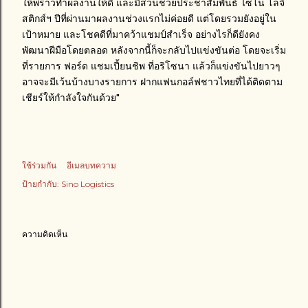
ให้พราวทำผลงานให้ดี และมีส่วนช่วยประชาสัมพันธ์ ไซโน โลจิ
สติกส์ฯ ปีที่ผ่านมาผลงานช่วงแรกไม่ค่อยดี แต่โดยรวมยังอยู่ใน
เป้าหมาย และโชคดีที่มาคว้าแชมป์สำเร็จ อย่างไรก็ดียังคง
พัฒนาฝีมือโดยตลอด หลังจากนี้ก็จะกลับไปแข่งขันต่อ โดยจะเริ่ม
ที่รายการ ฟอร์ด แชมเปี้ยนชิพ ที่อริโซนา แล้วก็แข่งขันไปยาวๆ
อาจจะมีเว้นบ้างบางรายการ ฝากแฟนกอล์ฟชาวไทยที่ได้ติดตาม
เชียร์ให้กำลังใจกันด้วย"
ใช้ร่วมกัน
อีเมลบทความ
ป้ายกำกับ:
Sino Logistics
ความคิดเห็น