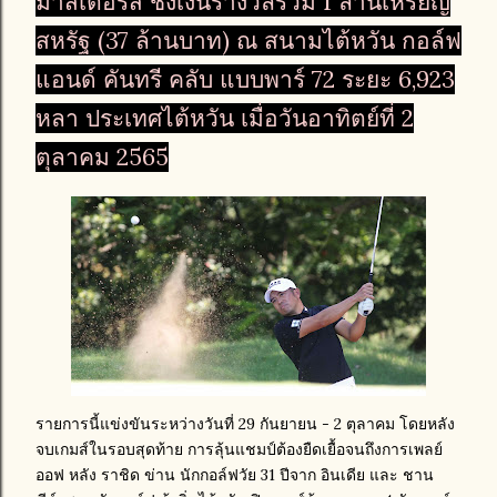
มาสเตอร์ส ชิงเงินรางวัลรวม 1 ล้านเหรียญ
สหรัฐ (37 ล้านบาท) ณ สนามไต้หวัน กอล์ฟ
แอนด์ คันทรี คลับ แบบพาร์ 72 ระยะ 6,923
หลา ประเทศไต้หวัน เมื่อวันอาทิตย์ที่ 2
ตุลาคม 2565
รายการนี้แข่งขันระหว่างวันที่ 29 กันยายน - 2 ตุลาคม โดยหลัง
จบเกมส์ในรอบสุดท้าย การลุ้นแชมป์ต้องยืดเยื้อจนถึงการเพลย์
ออฟ หลัง ราชิด ข่าน นักกอล์ฟวัย 31 ปีจาก อินเดีย และ ชาน