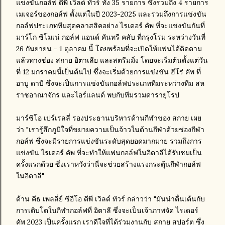
แข่งขันกอล์ฟ ดีพี เวิลด์ ทัวร์ ทั้ง 35 รายการ ซึ่งรวมถึง 4 รายการ
เมเจอร์ของกอล์ฟ ตั้งแต่ในปี 2023-2025 และรวมถึงการแข่งขัน
กอล์ฟประเภททีมสุดคลาสสิคอย่าง ไรเดอร์ คัพ ที่จะแข่งขันกันที่
มาร์โก ซิโมเน่ กอล์ฟ แอนด์ คันทรี คลับ ที่กรุงโรม ระหว่างวันที่
26 กันยายน - 1 ตุลาคม นี้ โดยพร้อมที่จะเปิดให้แฟนได้ติดตาม
แล้วทางช่อง สกาย อิตาเลีย และสตรีมมิ่ง โดยจะเริ่มต้นตั้งแต่วัน
ที่ 12 มกราคมนี้เป็นต้นไป ซึ่งจะเริ่มด้วยการแข่งขัน ฮีโร่ คัพ ที่
อาบู ดาบี ซึ่งจะเป็นการแข่งขันกอล์ฟประเภททีมระหว่างทีม สห
ราชอาณาจักร และไอร์แลนด์ พบกับทีมรวมดารายุโรป
มาร์ซิโอ เปร์เรลลี่ รองประธานบริหารด้านกีฬาของ สกาย เผย
ว่า "เรารู้สึกภูมิใจที่ขยายความเป็นจ้าวในด้านกีฬาด้วยช่องกีฬา
กอล์ฟ ซึ่งจะมีรายการแข่งขันระดับสุดยอดมากมาย รวมถึงการ
แข่งขัน ไรเดอร์ คัพ ที่จะทำให้แฟนกอล์ฟในอิตาลีได้รับชมเป็น
ครั้งแรกด้วย ซึ่งเราหวังว่านี่จะช่วยสร้างแรงกระตุ้นกีฬากอล์ฟ
ในอิตาลี"
ด้าน คีธ เพลลี่ย์ ซีอีโอ ดีพี เวิลด์ ทัวร์ กล่าวว่า "มันน่าตื่นเต้นกับ
การเติบโตในกีฬากอล์ฟที่ อิตาลี ซึ่งจะเป็นเจ้าภาพจัด ไรเดอร์
คัพ 2023 เป็นครั้งแรก เราดีใจที่ได้ร่วมงานกับ สกาย สปอร์ต ซึ่ง