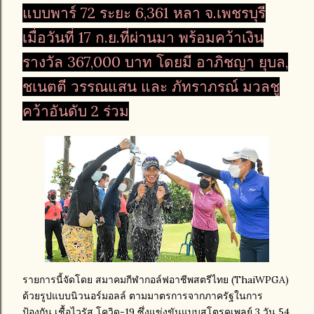
แบบพาร์ 72 ระยะ 6,361 หลา จ.เพชรบุรี
เมื่อวันที่ 17 ก.ย.ที่ผ่านมา พร้อมคว้าเงิน
รางวัล 367,000 บาท โดยมี อาภิชญา ยุบล,
ชเนตตี วรรณแสน และ ภัทราภรณ์ มวลชู
คว้าอันดับ 2 ร่วม
รายการนี้จัดโดย สมาคมกีฬากอล์ฟอาชีพสตรีไทย (ThaiWPGA)
ด้วยรูปแบบนิวนอร์มอลล์ ตามมาตรการจากภาครัฐในการ
ป้องกัน เชื้อไวรัส โควิด-19 ซึ่งแข่งขันแบบสโตรคเพลย์ 3 วัน 54