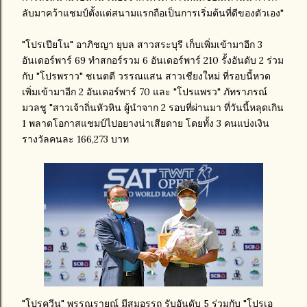
ลับมาคว้าแชมป์ตั้งแต่สนามแรกถือเป็นการเริ่มต้นที่ดีของตัวเอง"
"โปรเปียโน" อาภิชญา ยุบล สาวสระบุรี เก็บเพิ่มเข้ามาอีก 3
อันเดอร์พาร์ 69 ทำสกอร์รวม 6 อันเดอร์พาร์ 210 รั้งอันดับ 2 ร่วม
กับ "โปรพราว" ชเนตตี วรรณแสน สาวเชียงใหม่ ที่รอบนี้หวด
เพิ่มเข้ามาอีก 2 อันเดอร์พาร์ 70 และ "โปรแพรว" ภัทราภรณ์
มวลชู "สาวเจ้าถิ่นหัวหิน ผู้นำจาก 2 รอบที่ผ่านมา ที่วันนี้หลุดเกิน
1 พลาดโอกาสแชมป์ไปอยางน่าเสียดาย โดยทั้ง 3 คนแบ่งเงิน
รางวัลคนละ 166,273 บาท
"โปรควีน" พรรณรายณ์ มีสมอรรถ รับอันดับ 5 ร่วมกับ "โปรเอ