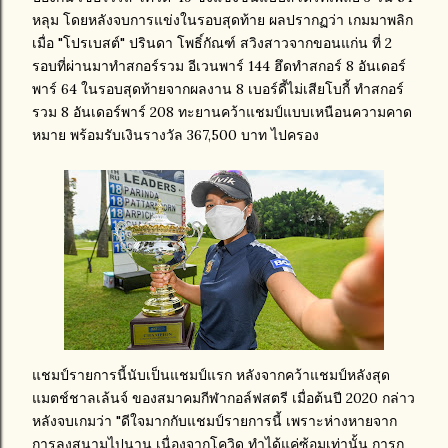
หลุม โดยหลังจบการแข่งในรอบสุดท้าย ผลปรากฏว่า เกมมาพลิก
เมื่อ "โปรเบสต์" ปรินดา โพธิ์กัณฑ์ สวิงสาวจากขอนแก่น ที่ 2
รอบที่ผ่านมาทำสกอร์รวม อีเวนพาร์ 144 ฮึดทำสกอร์ 8 อันเดอร์
พาร์ 64 ในรอบสุดท้ายจากผลงาน 8 เบอร์ดี้ไม่เสียโบกี้ ทำสกอร์
รวม 8 อันเดอร์พาร์ 208 ทะยานคว้าแชมป์แบบเหนือนความคาด
หมาย พร้อมรับเงินรางวัล 367,500 บาท ไปครอง
แชมป์รายการนี้นับเป็นแชมป์แรก หลังจากคว้าแชมป์หลังสุด
แมตช์ชาลเล้นจ์ ของสมาคมกีฬากอล์ฟสตรี เมื่อต้นปี 2020 กล่าว
หลังจบเกมว่า "ดีใจมากกับแชมป์รายการนี้ เพราะห่างหายจาก
การลงสนามไปนาน เนื่องจากโควิด ทำได้แค่ซ้อมเท่านั้น การก