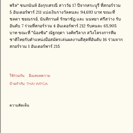
พริล" ชนกนันท์ อังกุรเศรณี สาววัย 17 ปีจากสระบุุรี ที่สกอร์รวม
5 อันเดอร์พาร์ 211 แบ่งเงินรางวัลคนละ 94,693 บาท ขณะที่
ชลดา ชยณรรย์, นันทิกานต์ รักษาชัฎ และ นนทยา ศรีสว่าง รับ
อันดับ 7 ร่วมที่สกอร์รวม 4 อันเดอร์พาร์ 212 รับคนละ 65,905
บาท ขณะที่ "น้องซิม" ณัฐกฤตา วงศ์ทวีลาภ สวิงโครงการทีม
ชาติไทยรับตำแหน่งมือสมัครเล่นผลงานดีสุดที่อันดับ 16 ร่วมจาก
สกอร์รวม 1 อันเดอร์พาร์ 215
ใช้ร่วมกัน
อีเมลบทความ
ป้ายกำกับ:
THAI WPGA
ความคิดเห็น