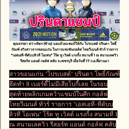
คุณจรรยา สว่างจิตร (ซ้าย) มอบถ้วยแชมป์ให้กับ โปรเบสต์ ปรินดา โพธิ์
กัณฑ์ สวิงสาวจากขอนแก่น ในการแข่งขันกอล์ฟ ไทยวีเมนส์ ทัวร์ รายการ
"เอสเอที-ทีดับบลิวที โอเพ่น" โร้ด ทู เวิลด์ แรงกิ้ง สนามที่ 1 ณ สนามเลควิว
รีสอร์ท แอนด์ กอล์ฟ คลับ จ.เพชรบุรี เมื่อวันที่ 17 ก.ย.ที่ผ่านมา
สาวขอนแก่น "โปรเบสต์" ปรินดา โพธิ์กัณฑ์
ฮึดทำ 8 เบอร์ดี้ไม่มีเสียโบกี้เลย ในรอบ
สุดท้ายพลิกเกมคว้าแชมป์ในศึก กอล์ฟ
ไทยวีเมนส์ ทัวร์ รายการ "เอสเอที-ทีดับบ
ลิวที โอเพ่น" โร้ด ทู เวิลด์ แรงกิ้ง สนามที่ 1
ณ สนามเลควิว รีสอร์ท แอนด์ กอล์ฟ คลับ